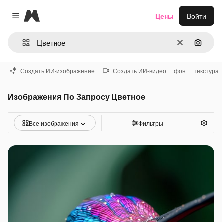
Magnific
Цены
Войти
Close menu
Очистить
Поиск 
Создать ИИ-изображение
Создать ИИ-видео
фон
текстура
Изображения По Запросу Цветное
Все изображения
Фильтры