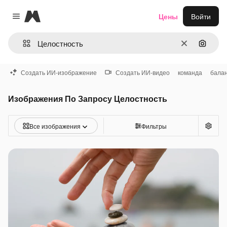
Magnific
Цены
Войти
Close menu
Очистить
Поиск 
Создать ИИ-изображение
Создать ИИ-видео
команда
бала
Изображения По Запросу Целостность
Все изображения
Фильтры