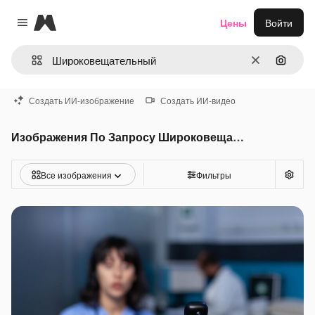
Magnific
Цены
Войти
Close menu
Очистить
Поиск 
Создать ИИ-изображение
Создать ИИ-видео
Изображения По Запросу Широковещательный
Все изображения
Фильтры