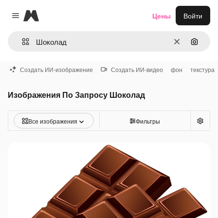
Magnific
Цены
Войти
Close menu
Очистить
Поиск 
Создать ИИ-изображение
Создать ИИ-видео
фон
текстура
Изображения По Запросу Шоколад
Все изображения
Фильтры