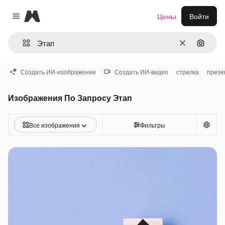
Magnific
Цены
Войти
Close menu
Очистить
Поиск 
Создать ИИ-изображение
Создать ИИ-видео
стрелка
презе
Изображения По Запросу Этап
Все изображения
Фильтры