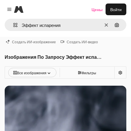
Magnific
Цены
Войти
Close menu
Очистить
Поиск 
Создать ИИ-изображение
Создать ИИ-видео
Изображения По Запросу Эффект испарения
Все изображения
Фильтры