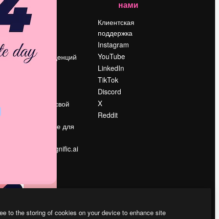
нами
Цены
о
О нас
Клиентская
поддержка
Reviews
Instagram
Вакансии
YouTube
Поиск тенденций
LinkedIn
Блог
TikTok
События
Discord
Slidesgo
ости
X
Продайте свой
контент
Reddit
в
Помещение для
прессы
Ищете magnific.ai
ee to the storing of cookies on your device to enhance site