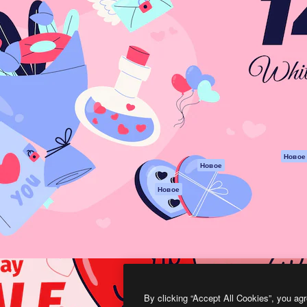
атформа для создания
Spaces
Academy
работ. Более 1 миллиона
ИИ-помощник
Документация п
реди креаторов,
Пакету ИИ
Генератор
гентств и студий.
изображений ИИ
Служба
поддержки
Генератор видео
ИИ
Условия и
положения
Генератор голоса
на основе ИИ
Политика
конфиденциальн
Стоковый контент
Оригиналы
MCP для
Новое
Новое
Claude/ChatGPT
Политика файло
cookie
Агенты
Новое
Центр доверия
API
Партнеры
Мобильное
приложение
Предприятие
Все инструменты
Magnific
By clicking “Accept All Cookies”, you agr