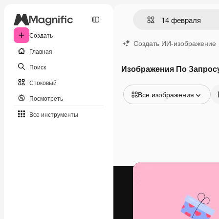
Создать
Создать ИИ-изображение
Главная
Поиск
Изображения По Запрос
Стоковый
Все изображения
Посмотреть
Все изображения
Все инструменты
Векторы
Иллюстрации
Фотографии
PSD
Шаблоны
Мокапы
Видео
Видеоролик
Моушн-дизайн
Видеошаблоны
Иконки
3D-модели
Шрифты