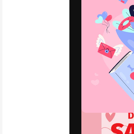
Креативная пл
ваших лучших 
подписчиков с
предприятий, а
Pусский