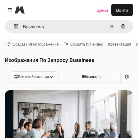
Magnific
Цены
Войти
Close menu
Очистить
Поиск 
Создать ИИ-изображение
Создать ИИ-видео
презентация
Изображения По Запросу Bussiness
Все изображения
Фильтры