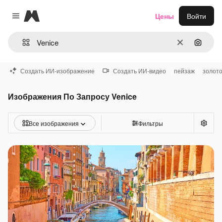
Magnific
Цены
Войти
Close menu
Очистить
Поиск 
Создать ИИ-изображение
Создать ИИ-видео
пейзаж
золот
Изображения По Запросу Venice
Все изображения
Фильтры