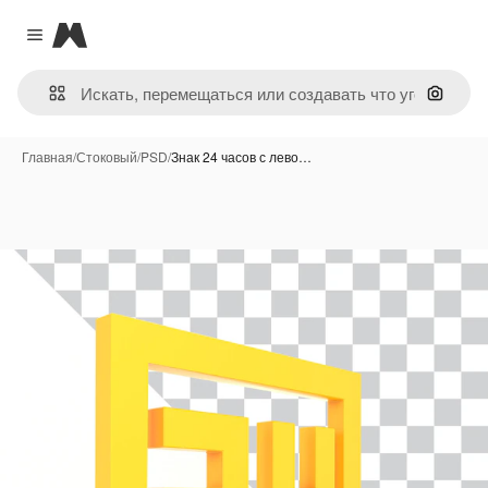
Magnific
Close menu
Поиск 
Главная
/
Стоковый
/
PSD
/
Знак 24 часов с лево…