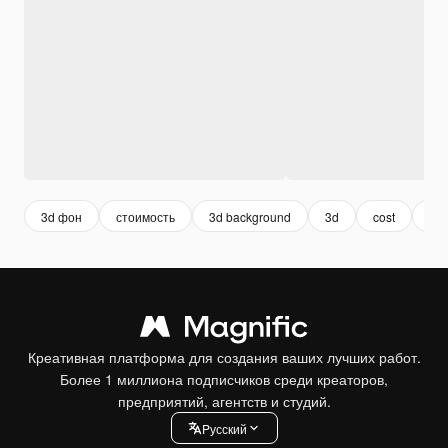
3d фон
стоимость
3d background
3d
cost
fin
Креативная платформа для создания ваших лучших работ.
Более 1 миллиона подписчиков среди креаторов,
предприятий, агентств и студий.
Pусский