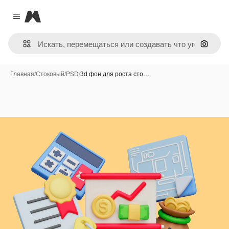
Magnific
Close menu
Поиск 
Главная
/
Стоковый
/
PSD
/
3d фон для роста сто…