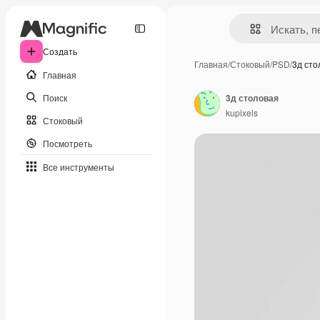
Создать
Главная
/
Стоковый
/
PSD
/
3д сто
Главная
Поиск
3д столовая
kupixels
Стоковый
Посмотреть
Все инструменты