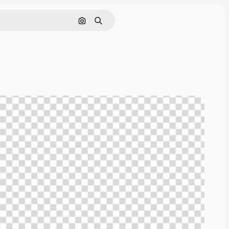
Поиск по изображению
Поиск