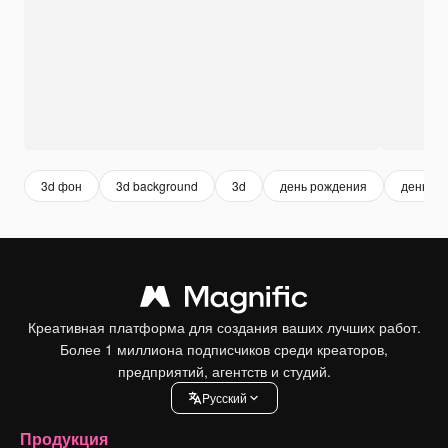
3d фон
3d background
3d
день рождения
день ро
Креативная платформа для создания ваших лучших работ.
Более 1 миллиона подписчиков среди креаторов,
предприятий, агентств и студий.
Pусский
Продукция