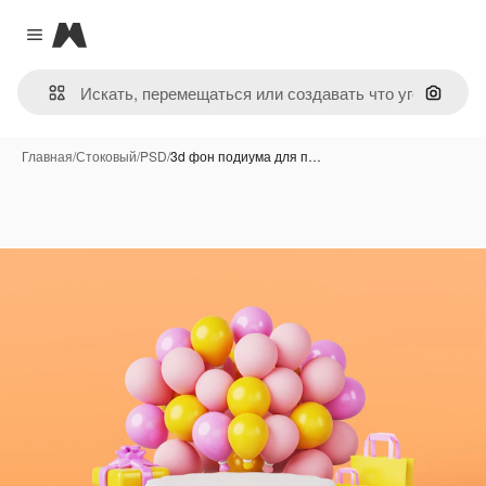
Magnific
Close menu
Поиск 
Главная
/
Стоковый
/
PSD
/
3d фон подиума для п…