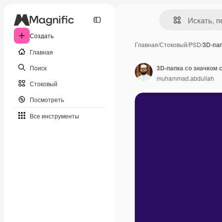
Создать
Главная
/
Стоковый
/
PSD
/
3D-пап
Главная
Поиск
3D-папка со значком 
muhammad.abdullah
Стоковый
Посмотреть
Все инструменты