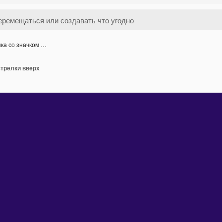
ка со значком …
стрелки вверх