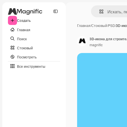
Создать
Главная
/
Стоковый
/
PSD
/
3D-ик
Главная
Поиск
3D-икона для строите
magnific
Стоковый
Посмотреть
Все инструменты