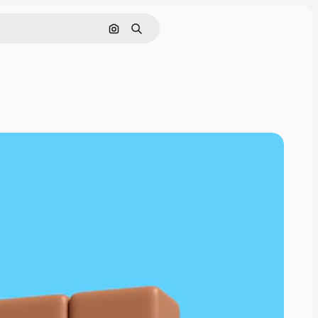
Поиск по изображению
Поиск