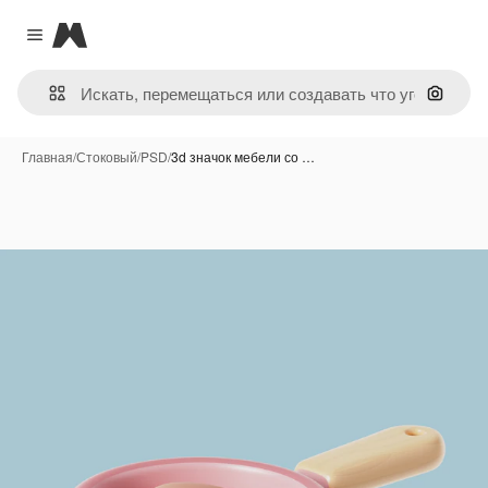
Magnific
Close menu
Поиск 
Главная
/
Стоковый
/
PSD
/
3d значок мебели со …