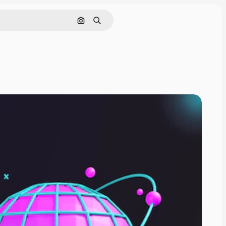
Поиск по изображению
Поиск