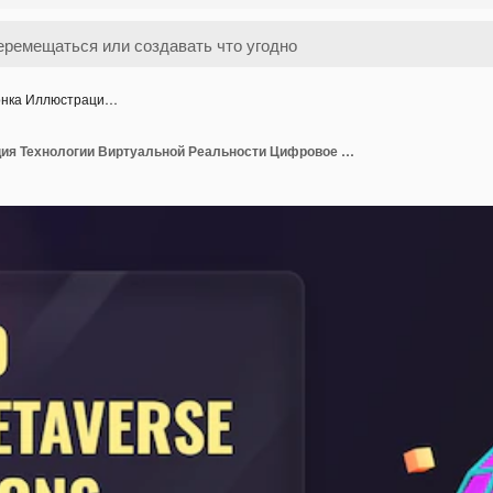
онка Иллюстраци…
3D Иконка Иллюстрация Технологии Виртуальной Реальности Цифровое Пространство