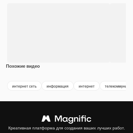
Похожие видео
Premium
Premium
Premium
Premium
Сгенериров
интернет сеть
информация
интернет
телекоммуникац
Креативная платформа для создания ваших лучших работ.