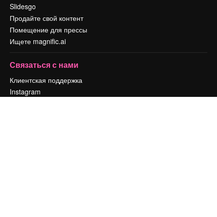
Slidesgo
Продайте свой контент
Помещение для прессы
Ищете magnific.ai
Связаться с нами
Клиентская поддержка
Instagram
YouTube
LinkedIn
TikTok
Discord
X
Reddit
Copyright © 2010-
2026
Freepik Company S.L.U.
Все права защищены
.