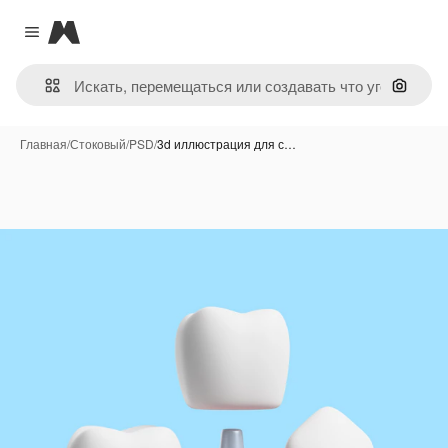
Magnific
Close menu
Поиск 
Главная
/
Стоковый
/
PSD
/
3d иллюстрация для с…