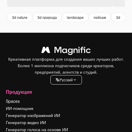
3d nature
3d природа
landscape
пейзаж
3d
n
Креативная платформа для создания ваших лучших работ.
Более 1 миллиона подписчиков среди креаторов,
предприятий, агентств и студий.
Pусский
Продукция
Spaces
ИИ-помощник
Генератор изображений ИИ
Генератор видео ИИ
Генератор голоса на основе ИИ