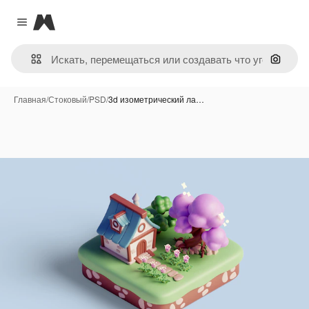
Magnific
Close menu
Поиск 
Главная
/
Стоковый
/
PSD
/
3d изометрический ла…