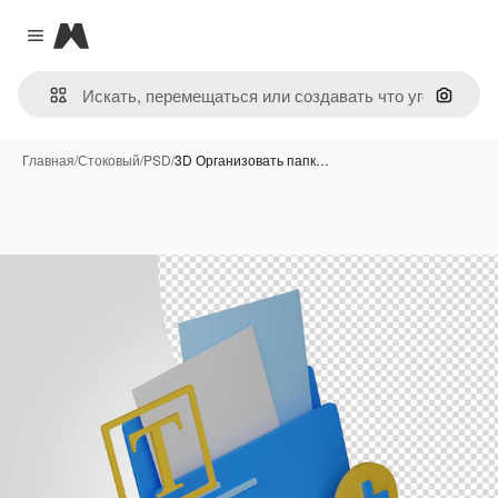
Magnific
Close menu
Поиск 
Главная
/
Стоковый
/
PSD
/
3D Организовать папк…