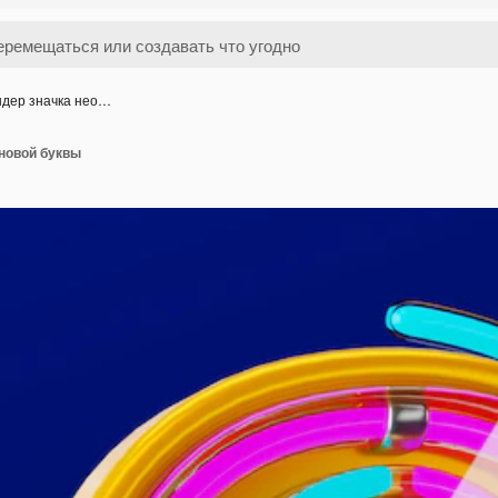
ндер значка нео…
оновой буквы