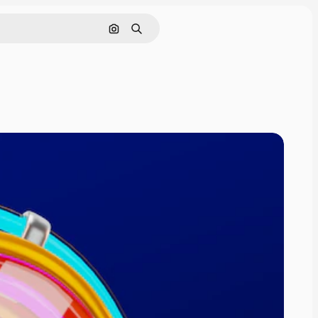
Поиск по изображению
Поиск