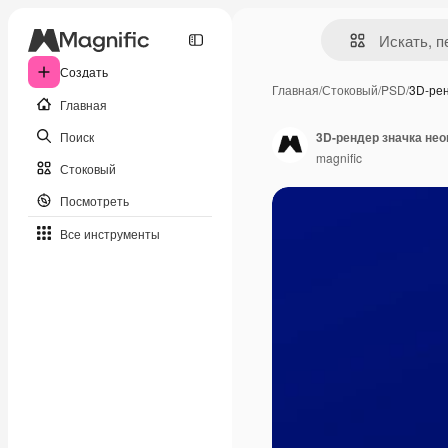
Создать
Главная
/
Стоковый
/
PSD
/
3D-ре
Главная
Поиск
3D-рендер значка не
magnific
Стоковый
Посмотреть
Все инструменты