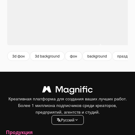
3d фон
3d background
фон
background
праздник
Креативная платформа для создания ваших лучших работ.
Более 1 миллиона подписчиков среди креаторов,
предприятий, агентств и студий.
Pусский
Продукция