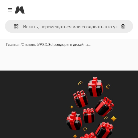
Magnific
Close menu
Поиск 
Главная
/
Стоковый
/
PSD
/
3d рендеринг дизайна…