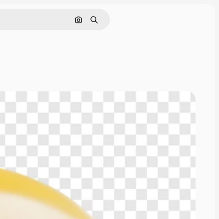
Поиск по изображению
Поиск