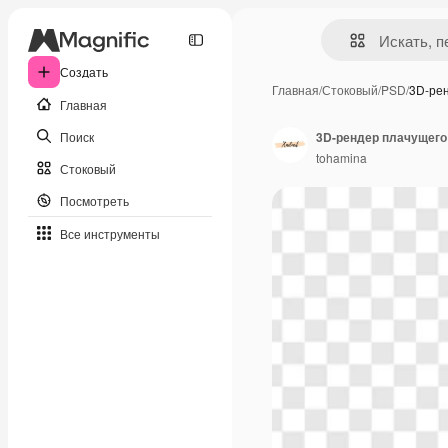
Создать
Главная
/
Стоковый
/
PSD
/
3D-ре
Главная
Поиск
3D-рендер плачущего
tohamina
Стоковый
Посмотреть
Все инструменты