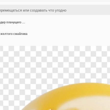
ндер плачущего …
 желтого смайлика