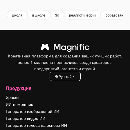
Premium
Premium
Premium
Premium
школа
в школе
3d
реалистический
образование
Креативная платформа для создания ваших лучших работ.
Более 1 миллиона подписчиков среди креаторов,
предприятий, агентств и студий.
Pусский
Продукция
Spaces
ИИ-помощник
Генератор изображений ИИ
Генератор видео ИИ
Генератор голоса на основе ИИ