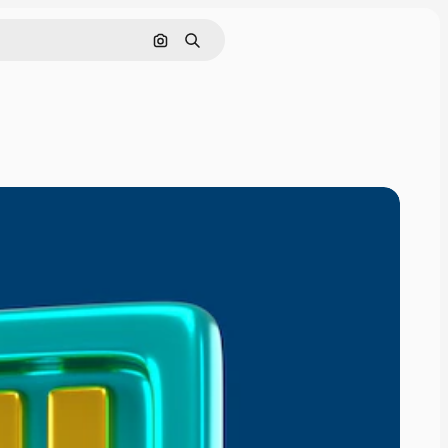
Поиск по изображению
Поиск