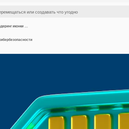
деринг иконки …
кибербезопасности