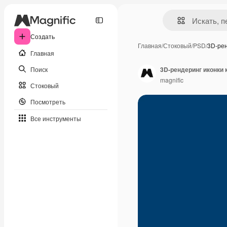
Создать
Главная
/
Стоковый
/
PSD
/
3D-рен
Главная
Поиск
3D-рендеринг иконки 
magnific
Стоковый
Посмотреть
Все инструменты