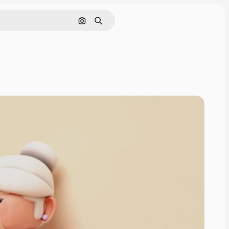
Поиск по изображению
Поиск