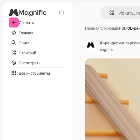
Создать
Главная
/
Стоковый
/
PSD
/
3D-ре
Главная
Поиск
3D-рендеринг персо
magnific
Стоковый
Посмотреть
Все инструменты