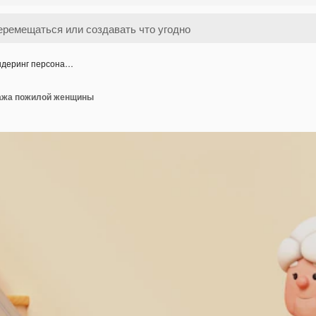
ндеринг персона…
нажа пожилой женщины