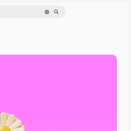
Поиск по изображению
Поиск