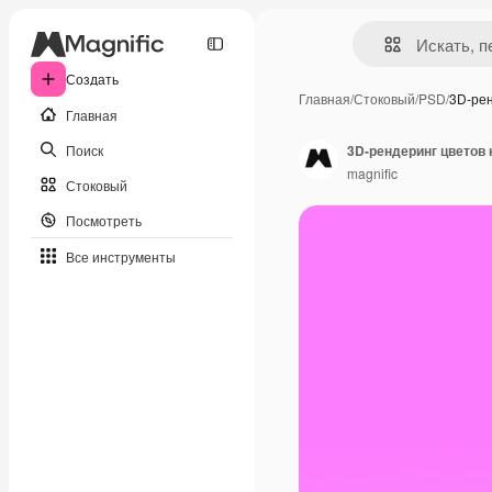
Создать
Главная
/
Стоковый
/
PSD
/
3D-ре
Главная
Поиск
3D-рендеринг цветов
magnific
Стоковый
Посмотреть
Все инструменты