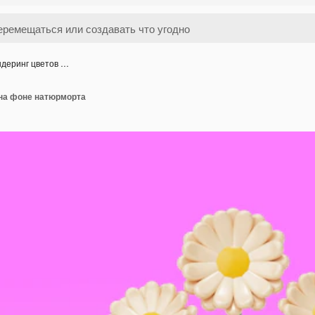
ндеринг цветов …
 на фоне натюрморта