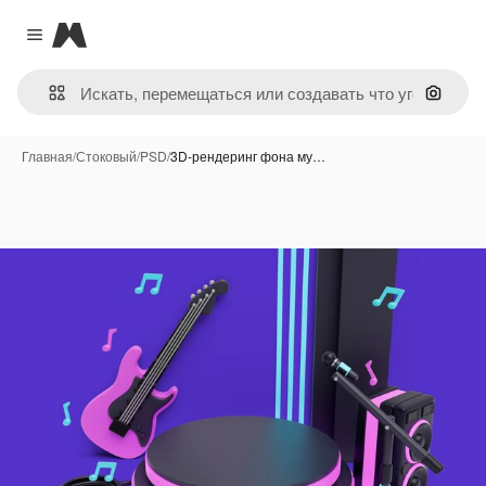
Magnific
Close menu
Поиск 
Главная
/
Стоковый
/
PSD
/
3D-рендеринг фона му…