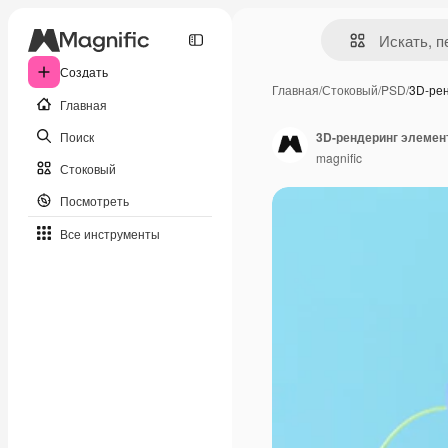
Создать
Главная
/
Стоковый
/
PSD
/
3D-ре
Главная
Поиск
3D-рендеринг элемен
magnific
Стоковый
Посмотреть
Все инструменты