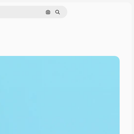
Поиск по изображению
Поиск