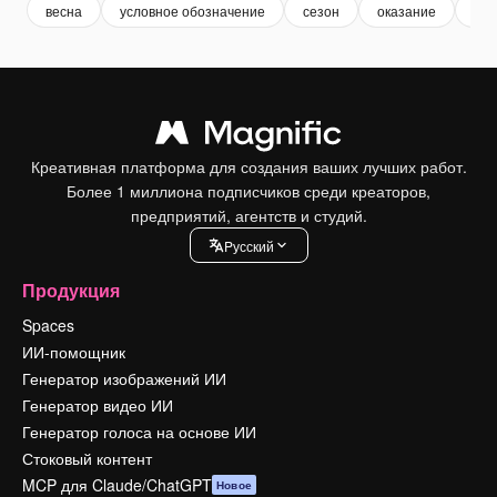
весна
условное обозначение
сезон
оказание
ико
Креативная платформа для создания ваших лучших работ.
Более 1 миллиона подписчиков среди креаторов,
предприятий, агентств и студий.
Pусский
Продукция
Spaces
ИИ-помощник
Генератор изображений ИИ
Генератор видео ИИ
Генератор голоса на основе ИИ
Стоковый контент
MCP для Claude/ChatGPT
Новое