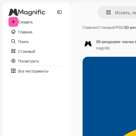
Создать
Главная
/
Стоковый
/
PSD
/
3D-рен
Главная
Поиск
3D-рендеринг значка
magnific
Стоковый
Посмотреть
Все инструменты