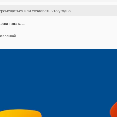
деринг значка …
 вселенной