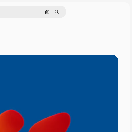
Поиск по изображению
Поиск