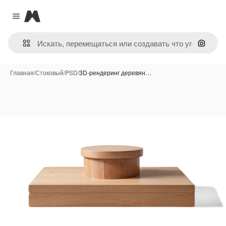
Magnific
Close menu
Поиск 
Главная
/
Стоковый
/
PSD
/
3D-рендеринг деревян…