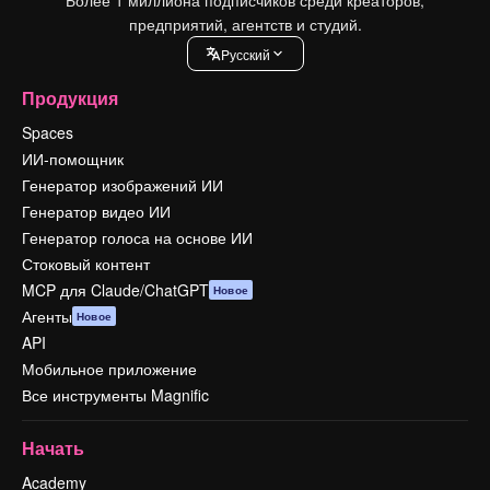
Более 1 миллиона подписчиков среди креаторов,
предприятий, агентств и студий.
Pусский
Продукция
Spaces
ИИ-помощник
Генератор изображений ИИ
Генератор видео ИИ
Генератор голоса на основе ИИ
Стоковый контент
MCP для Claude/ChatGPT
Новое
Агенты
Новое
API
Мобильное приложение
Все инструменты Magnific
Начать
Academy