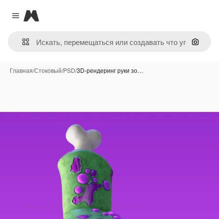
Magnific
Close menu
Поиск 
Главная
/
Стоковый
/
PSD
/
3D-рендеринг руки зо…