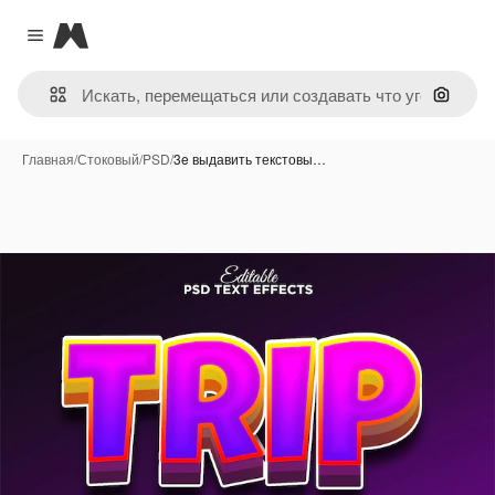
Magnific
Close menu
Поиск 
Главная
/
Стоковый
/
PSD
/
3e выдавить текстовы…