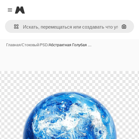
Magnific
Close menu
Поиск 
Главная
/
Стоковый
/
PSD
/
Абстрактная Голубая …