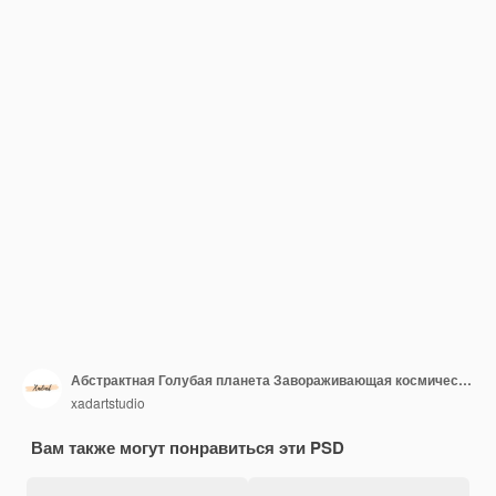
Абстрактная Голубая планета Завораживающая космическая сфера, окрашенная в вихревые оттенки синего и белого, вызывающая красоту и загадку Вселенной
xadartstudio
Вам также могут понравиться эти PSD