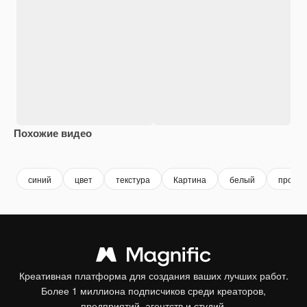
Похожие видео
Premium
Premium
Premium
Premium
Сгенериров
синий
цвет
текстура
Картина
белый
простр
Креативная платформа для создания ваших лучших работ.
Более 1 миллиона подписчиков среди креаторов,
предприятий, агентств и студий.