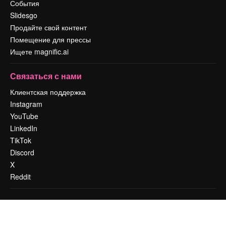
События
Slidesgo
Продайте свой контент
Помещение для прессы
Ищете magnific.ai
Связаться с нами
Клиентская поддержка
Instagram
YouTube
LinkedIn
TikTok
Discord
X
Reddit
Copyright © 2010-
2026
Freepik Company S.L.U.
Все права защищены
.