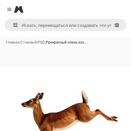
Magnific
Close menu
Поиск 
Главная
/
Стоковый
/
PSD
/
Прекрасный олень изо…