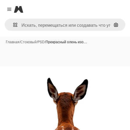
Magnific
Close menu
Поиск 
Главная
/
Стоковый
/
PSD
/
Прекрасный олень изо…