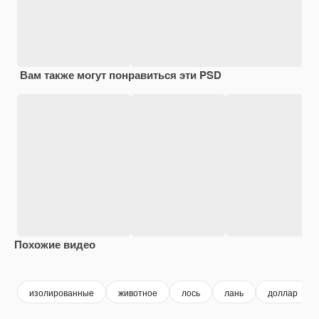
Вам также могут понравиться эти PSD
Похожие видео
Premium
Premium
Сгенерировано с помощью ИИ
Premium
Premium
Сгенериров
изолированные
животное
лось
лань
доллар