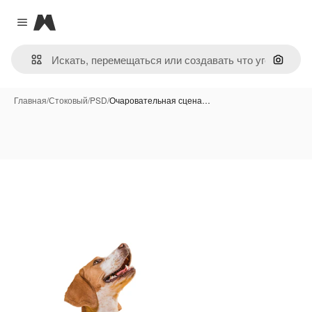
Magnific
Close menu
Поиск 
Главная
/
Стоковый
/
PSD
/
Очаровательная сцена…