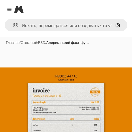
Magnific
Close menu
Поиск 
Главная
/
Стоковый
/
PSD
/
Американский фаст-фу…