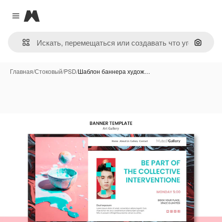
Magnific
Close menu
Поиск 
Главная
/
Стоковый
/
PSD
/
Шаблон баннера худож…