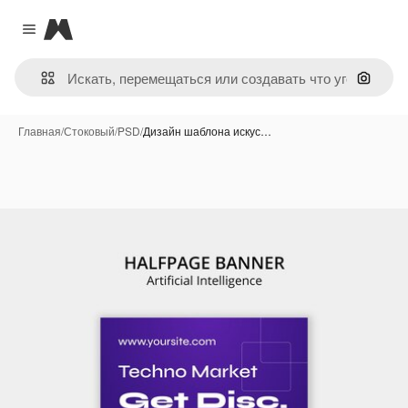
Magnific
Close menu
Поиск 
Главная
/
Стоковый
/
PSD
/
Дизайн шаблона искус…