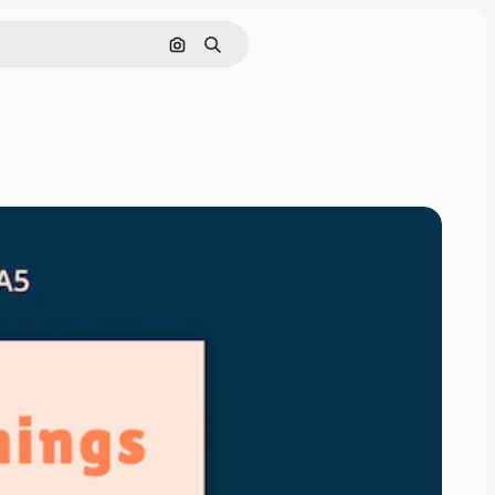
Поиск по изображению
Поиск