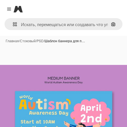
Magnific
Close menu
Поиск 
Главная
/
Стоковый
/
PSD
/
Шаблон баннера для п…