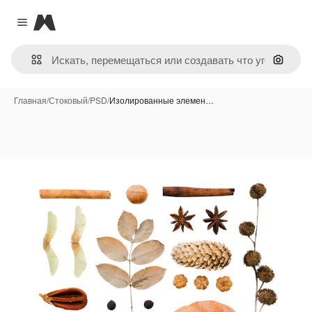
Magnific
Close menu
Поиск 
Главная
/
Стоковый
/
PSD
/
Изолированные элемен…