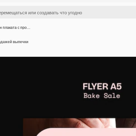
н плаката с про…
одажей выпечки