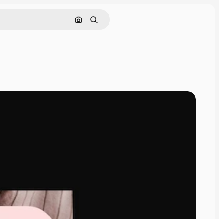
Поиск по изображению
Поиск