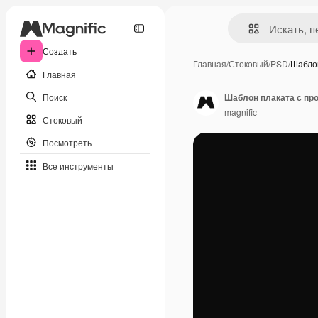
Создать
Главная
/
Стоковый
/
PSD
/
Шабло
Главная
Поиск
Шаблон плаката с пр
magnific
Стоковый
Посмотреть
Все инструменты