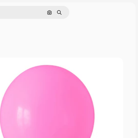
Поиск по изображению
Поиск