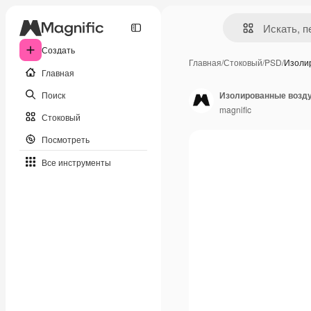
Создать
Главная
/
Стоковый
/
PSD
/
Изоли
Главная
Поиск
Изолированные возд
magnific
Стоковый
Посмотреть
Все инструменты