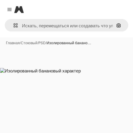
Magnific
Close menu
Поиск 
Главная
/
Стоковый
/
PSD
/
Изолированный банано…