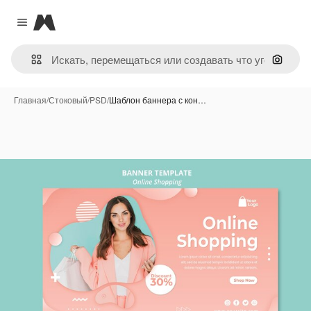
Magnific
Close menu
Поиск 
Главная
/
Стоковый
/
PSD
/
Шаблон баннера с кон…