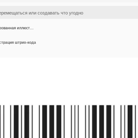
рованная иллюст…
трация штрих-кода