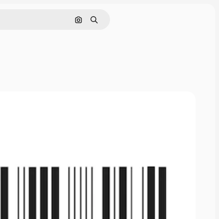
Поиск по изображению
Поиск