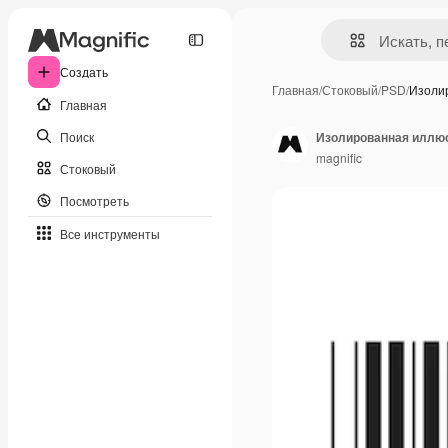
Создать
Главная
/
Стоковый
/
PSD
/
Изоли
Главная
Поиск
Изолированная иллюс
magnific
Стоковый
Посмотреть
Все инструменты